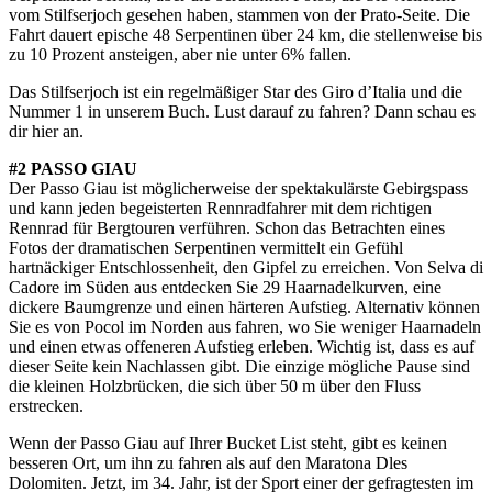
vom Stilfserjoch gesehen haben, stammen von der Prato-Seite. Die
Fahrt dauert epische 48 Serpentinen über 24 km, die stellenweise bis
zu 10 Prozent ansteigen, aber nie unter 6% fallen.
Das Stilfserjoch ist ein regelmäßiger Star des Giro d’Italia und die
Nummer 1 in unserem Buch. Lust darauf zu fahren? Dann schau es
dir hier an.
#2 PASSO GIAU
Der Passo Giau ist möglicherweise der spektakulärste Gebirgspass
und kann jeden begeisterten Rennradfahrer mit dem richtigen
Rennrad für Bergtouren verführen. Schon das Betrachten eines
Fotos der dramatischen Serpentinen vermittelt ein Gefühl
hartnäckiger Entschlossenheit, den Gipfel zu erreichen. Von Selva di
Cadore im Süden aus entdecken Sie 29 Haarnadelkurven, eine
dickere Baumgrenze und einen härteren Aufstieg. Alternativ können
Sie es von Pocol im Norden aus fahren, wo Sie weniger Haarnadeln
und einen etwas offeneren Aufstieg erleben. Wichtig ist, dass es auf
dieser Seite kein Nachlassen gibt. Die einzige mögliche Pause sind
die kleinen Holzbrücken, die sich über 50 m über den Fluss
erstrecken.
Wenn der Passo Giau auf Ihrer Bucket List steht, gibt es keinen
besseren Ort, um ihn zu fahren als auf den Maratona Dles
Dolomiten. Jetzt, im 34. Jahr, ist der Sport einer der gefragtesten im