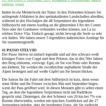
radreise
,
reisen
Italien ist ein Meisterwerk der Natur. In den Dolomiten können Sie
aufregende Abfahrten in den spektakulärsten Landschaften abreißen,
während in den Hochalpen die 48 Serpentinen des legendären
Stilfserjochs mit einem Ausflug an die glitzernden Ufer des Comer
Sees oder des Gardasees verbunden werden können, um La zu
erleben Dolce Vita. Einfach gesagt, nichts bewegt die Seele so sehr
wie Italien. Wir haben unsere 5 legendären italienischen Anstiege für
Sie zusammengestellt.
#1 PASSO STELVIO
Der Passo Stelvio ist einfach legendär und auf den schwarz-weiß
körnigen Fotos von Coppi und dem Peloton, das in den 50er Jahren
den Berg erklomm, verewigt. Egal, ob Sie von Prato oder Bormio
aus klettern, Sie werden die zweithöchste asphaltierte Straße der
Alpen besteigen und auf weiße Gipfel um Sie herum blicken.
Die Saison für die Fahrt mit dem Stilfserjoch ist kurz, denn wenn
seine Höhe und Ihr Fenster zwischen Mai und September liegen,
wenn der Pass geöffnet wird. In diesen Monaten gibt es selten einen
Tag, an dem die legendären Serpentinen nicht mit Radtrikots
gespickt sind. Diejenigen, die den Schmerz von 20 km bei 7% von
Bormio überwinden, werden mit epischen Ausblicken auf die 27
Serpentinen belohnt, aber die berühmten Fotos, die Sie vielleicht