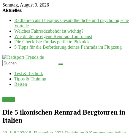
Zum
Sonntag, August 9, 2026
Inhalt
Aktuelles:
springen
Radfahren als Therapie: Gesundheitliche und psychologische
Vorteile
Welches Fahrradzubehör ist wichtig?
Wie du deine eigene Rennrad-Tour planst
Die Checkliste für das perfekte Picknick
5 Tipps für die Beförderung deines Fahrrads im Flugzeug
Radsport-
Test & Technik
Trends.de
Tipps & Training
Reisen
Tipps,
Tricks
und
Reisen
Informationen
rund
Die 5 ikonischen Rennrad Bergtouren in
um
das
Italien
Thma
Fahrrad
22. Juli 2020
15. Dezember 2021
Redaktion
0 Kommentare
italien
,