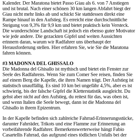
Kalender. Der Maratona bietet Passo Giau als 6. von 7 Anstiegen
und ist brutal. Nach einer schönen 30 km langen Abfahrt biegt der
Giau nicht mehr links ab und schickt Sie stattdessen direkt eine
Rampe hinauf in den Aufstieg. Es erreicht eine durchschnittliche
Steigung von 9,3% für 9,9 km und bietet praktisch kein Versteck.
Die wunderschöne Landschaft ist jedoch ein ebenso guter Motivator
wie jede andere. Die gezackten Gipfel und weiten Aussichten
erinnern daran, warum wir Radfahrer uns überhaupt der
Herausforderung stellen. Hier erfahren Sie, wie Sie die Maratona
fahren können.
#3 MADONNA DEL GHISSALO
Die Madonna del Ghisallo ist mythisch und bietet ein Fenster zur
Seele des Radfahrens. Wenn Sie zum Comer See reisen, finden Sie
auf einem Berg die Kapelle, die ihren Namen trägt. Der Aufstieg ist
statistisch unauffällig. Es sind 10 km bei ungefähr 4,5%, aber es ist
schwierig, bis der falsche Gipfel die Kletterstatistik ausgleicht. Du
gehst aber nicht auf den Aufstieg, du reitest für das, was oben ist,
und wenn Italien die Seele bewegt, dann ist die Madonna del
Ghisallo in ihrem Epizentrum.
In der Kapelle befinden sich zahlreiche Fahrrad-Erinnerungsstücke,
darunter Fahrräder, Trikots und eine Flamme zur Erinnerung an
vorbeifahrende Radfahrer. Bemerkenswerterweise hängt Fabio
Casartellis Fahrrad, das aufgrund eines tödlichen Unfalls bei der