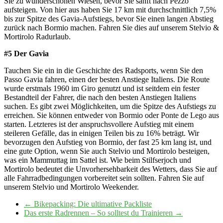
Sie zu wunderschönen Wiesen, bevor Sie sanft nach Pezzo
aufsteigen. Von hier aus haben Sie 17 km mit durchschnittlich 7,5%
bis zur Spitze des Gavia-Aufstiegs, bevor Sie einen langen Abstieg
zurück nach Bormio machen. Fahren Sie dies auf unserem Stelvio &
Mortirolo Radurlaub.
#5 Der Gavia
Tauchen Sie ein in die Geschichte des Radsports, wenn Sie den
Passo Gavia fahren, einen der besten Anstiege Italiens. Die Route
wurde erstmals 1960 im Giro genutzt und ist seitdem ein fester
Bestandteil der Fahrer, die nach den besten Anstiegen Italiens
suchen. Es gibt zwei Möglichkeiten, um die Spitze des Aufstiegs zu
erreichen. Sie können entweder von Bormio oder Ponte de Lego aus
starten. Letzteres ist der anspruchsvollere Aufstieg mit einem
steileren Gefälle, das in einigen Teilen bis zu 16% beträgt. Wir
bevorzugen den Aufstieg von Bormio, der fast 25 km lang ist, und
eine gute Option, wenn Sie auch Stelvio und Mortirolo besteigen,
was ein Mammuttag im Sattel ist. Wie beim Stilfserjoch und
Mortirolo bedeutet die Unvorhersehbarkeit des Wetters, dass Sie auf
alle Fahrradbedingungen vorbereitet sein sollten. Fahren Sie auf
unserem Stelvio und Mortirolo Weekender.
←
Bikepacking: Die ultimative Packliste
Das erste Radrennen – So solltest du Trainieren
→