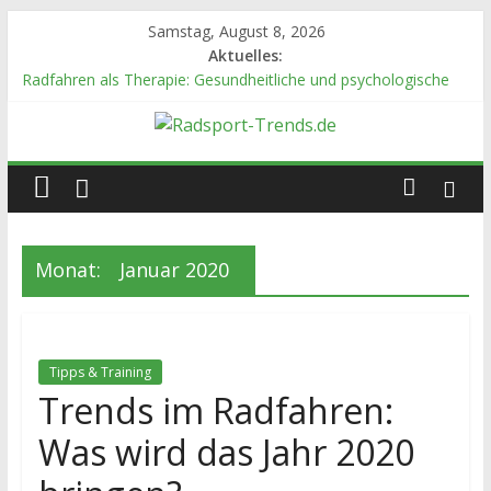
Zum
Samstag, August 8, 2026
Inhalt
Aktuelles:
springen
Radfahren als Therapie: Gesundheitliche und psychologische
Vorteile
Welches Fahrradzubehör ist wichtig?
Radsport-
Wie du deine eigene Rennrad-Tour planst
Die Checkliste für das perfekte Picknick
5 Tipps für die Beförderung deines Fahrrads im Flugzeug
Trends.de
Monat:
Januar 2020
Tipps,
Tricks
und
Informationen
Tipps & Training
rund
Trends im Radfahren:
um
das
Was wird das Jahr 2020
Thma
Fahrrad